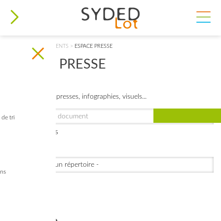
VOUS ÊTES ICI
ACCUEIL
>
DOCUMENTS
>
ESPACE PRESSE
ESPACE PRESSE
Comuniqués de presses, infographies, visuels...
de tri
Filtres avancés
Répertoire
ins
Compétences
Général
Déchets