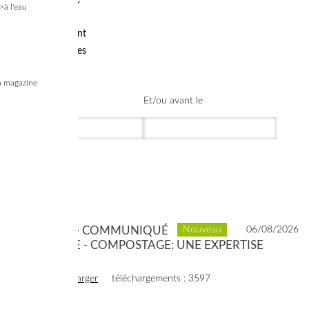
Bois - Énergie
>à l'eau
Eau potable
Assainissement
Eaux naturelles
Interne
 magazine
Créé après le
Et/ou avant le
2021 - 03 - COMMUNIQUÉ
Nouveau
06/08/2026
DE PRESSE - COMPOSTAGE: UNE EXPERTISE
LOCALE
voir
télécharger
téléchargements : 3597