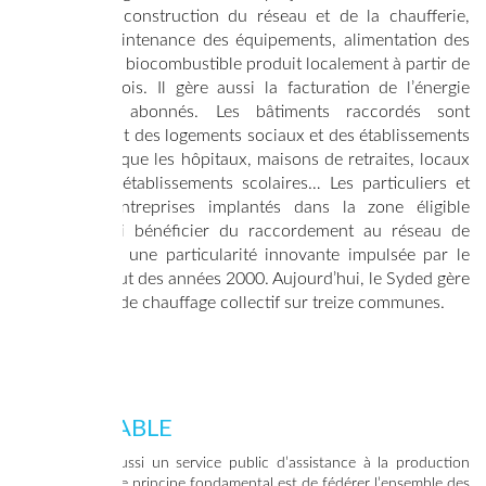
financement, construction du réseau et de la chaufferie,
gestion et maintenance des équipements, alimentation des
chaudières en biocombustible produit localement à partir de
déchets de bois. Il gère aussi la facturation de l’énergie
fournie aux abonnés. Les bâtiments raccordés sont
prioritairement des logements sociaux et des établissements
collectifs tels que les hôpitaux, maisons de retraites, locaux
communaux, établissements scolaires… Les particuliers et
les petites entreprises implantés dans la zone éligible
peuvent aussi bénéficier du raccordement au réseau de
chaleur. C’est une particularité innovante impulsée par le
Syded au début des années 2000. Aujourd’hui, le Syded gère
des systèmes de chauffage collectif sur treize communes.
EAU POTABLE
Le Syded est aussi un service public d’assistance à la production
d’eau potable. Le principe fondamental est de fédérer l’ensemble des