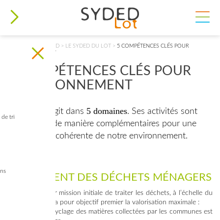
VOUS ÊTES ICI
ACCUEIL
>
LE SYDED
>
LE SYDED DU LOT
>
5 COMPÉTENCES CLÉS POUR
L’ENVIRONNEMENT
5 COMPÉTENCES CLÉS POUR
L’ENVIRONNEMENT
5 domaines
Le SYDED agit dans
. Ses activités sont
de tri
orchestrées de manière complémentaires pour une
gestion plus cohérente de notre environnement.
ins
TRAITEMENT DES DÉCHETS MÉNAGERS
Le Syded a pour mission initiale de traiter les déchets, à l’échelle du
département. Il a pour objectif premier la valorisation maximale :
> Le tri et le recyclage des matières collectées par les communes est