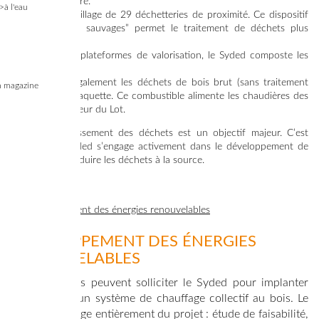
son activité phare.
>à l'eau
> Il gère un maillage de 29 déchetteries de proximité. Ce dispositif
“anti décharges sauvages” permet le traitement de déchets plus
spécifiques.
> Sur ses trois plateformes de valorisation, le Syded composte les
végétaux.
Il transforme également les déchets de bois brut (sans traitement
 magazine
chimique) en plaquette. Ce combustible alimente les chaudières des
réseaux de chaleur du Lot.
Limiter l’enfouissement des déchets est un objectif majeur. C’est
pourquoi le Syded s’engage activement dans le développement de
moyens pour réduire les déchets à la source.
DÉVELOPPEMENT DES ÉNERGIES
RENOUVELABLES
Les communes peuvent solliciter le Syded pour implanter
gratuitement un système de chauffage collectif au bois. Le
Syded se charge entièrement du projet : étude de faisabilité,