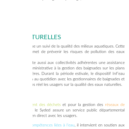
quantité.
EAUX NATURELLES
Le Syded effectue un suivi de la qualité des milieux aquatiques. Cette
surveillance permet de prévenir les risques de pollution des eaux
naturelles.
Le Syded apporte aussi aux collectivités adhérentes une assistance
technique et administrative à la gestion des baignades sur les plans
d’eau et les rivières. Durant la période estivale, le dispositif Inf’eau
Loisirs fait le lien au quotidien avec les gestionnaires de baignades et
informe en temps réel les usagers sur la qualité des eaux naturelles.
Pour le
traitement des déchets
et pour la gestion des
réseaux de
chaleur au bois
le Syded assure un service public départemental
autonome, en lien direct avec les usagers.
Pour les trois
compétences liées à l'eau
, il intervient en soutien aux