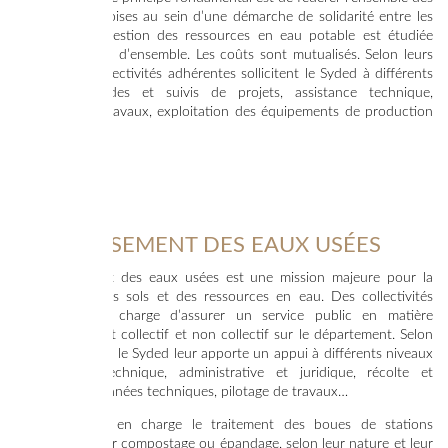
collectivités lotoises au sein d’une démarche de solidarité entre les
territoires. La gestion des ressources en eau potable est étudiée
dans une vision d’ensemble. Les coûts sont mutualisés. Selon leurs
besoins, les collectivités adhérentes sollicitent le Syded à différents
niveaux : études et suivis de projets, assistance technique,
réalisation de travaux, exploitation des équipements de production
d’eau potable.
ASSAINISSEMENT DES EAUX USÉES
L’assainissement des eaux usées est une mission majeure pour la
préservation des sols et des ressources en eau. Des collectivités
locales ont la charge d’assurer un service public en matière
d’assainissement collectif et non collectif sur le département. Selon
leurs demandes, le Syded leur apporte un appui à différents niveaux
: assistance technique, administrative et juridique, récolte et
diffusion de données techniques, pilotage de travaux…
Il prend aussi en charge le traitement des boues de stations
d’épuration : par compostage ou épandage, selon leur nature et leur