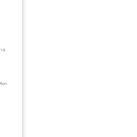
s
/>à
>Mon