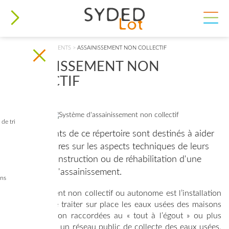
VOUS ÊTES ICI
ACCUEIL
>
DOCUMENTS
>
ASSAINISSEMENT NON COLLECTIF
ASSAINISSEMENT NON
COLLECTIF
de tri
Les documents de ce répertoire sont destinés à aider
les propriétaires sur les aspects techniques de leurs
projets de construction ou de réhabilitation d'une
installation d'assainissement.
ins
L'assainissement non collectif ou autonome est l’installation
qui permet de traiter sur place les eaux usées des maisons
d'habitation non raccordées au « tout à l’égout » ou plus
précisément à un réseau public de collecte des eaux usées.