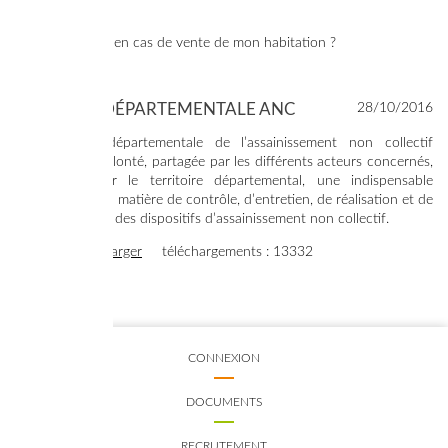
parcelle ?
Que faire en cas de vente de mon habitation ?
CHARTE DÉPARTEMENTALE ANC
28/10/2016
La charte départementale de l’assainissement non collectif
exprime la volonté, partagée par les différents acteurs concernés,
d’assurer sur le territoire départemental, une indispensable
cohérence en matière de contrôle, d’entretien, de réalisation et de
réhabilitation des dispositifs d’assainissement non collectif.
voir
télécharger
téléchargements : 13332
CONNEXION
DOCUMENTS
RECRUTEMENT