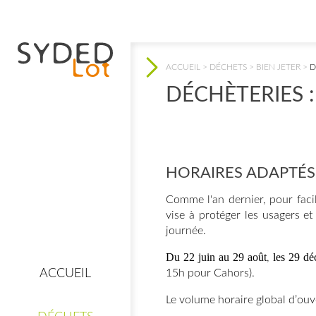
ACCUEIL
>
DÉCHETS
>
BIEN JETER
>
D
VOUS ÊTES ICI
DÉCHÈTERIES 
HORAIRES ADAPTÉS 
 CLIC !
Comme l'an dernier, pour facil
vise à protéger les usagers et
journée.
Du 22 juin au 29 août
les 29 dé
,
15h pour Cahors).
ACCUEIL
e
Mes consignes de
tri
Le volume horaire global d’ouv