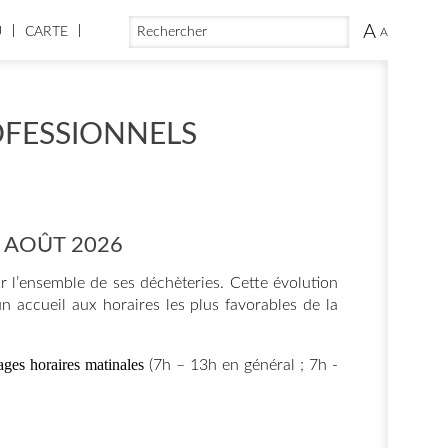
FORMULAIRE DE RECHERCHE
RECHERCHER
A
U
CARTE
A
OFESSIONNELS
 AOÛT 2026
ur l’ensemble de ses déchèteries. Cette évolution
un accueil aux horaires les plus favorables de la
lages horaires matinales
(7h – 13h en général ; 7h -