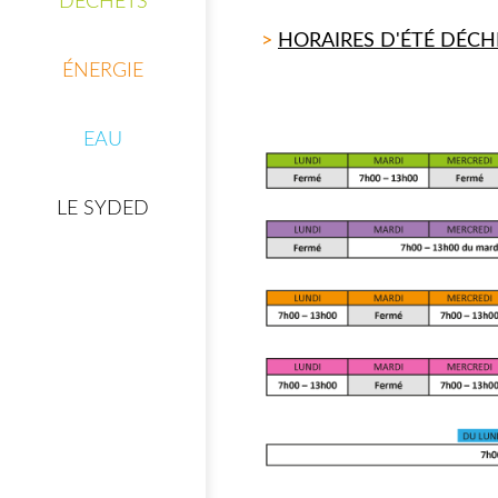
DÉCHETS
>
HORAIRES D'ÉTÉ DÉCH
un
Je jette moins
ÉNERGIE
EAU
Je me jette <br />à
l'eau
LE SYDED
SYnergies<br/>Mon
t
magazine