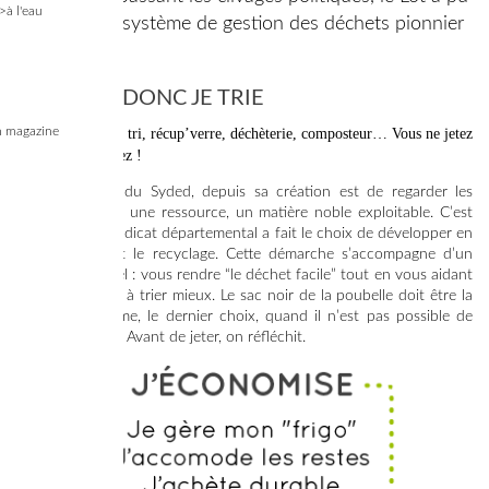
>à l'eau
déployer un système de gestion des déchets pionnier
en France.
JE PENSE, DONC JE TRIE
 magazine
Réemploi, bac de tri, récup’verre, déchèterie, composteur… Vous ne jetez
pas, vous valorisez !
La philosophie du Syded, depuis sa création est de regarder les
déchets comme une ressource, un matière noble exploitable. C’est
pourquoi ce syndicat départemental a fait le choix de développer en
priorité le tri et le recyclage. Cette démarche s’accompagne d’un
objectif essentiel : vous rendre “le déchet facile” tout en vous aidant
à jeter moins et à trier mieux. Le sac noir de la poubelle doit être la
destination ultime, le dernier choix, quand il n’est pas possible de
faire autrement. Avant de jeter, on réfléchit.