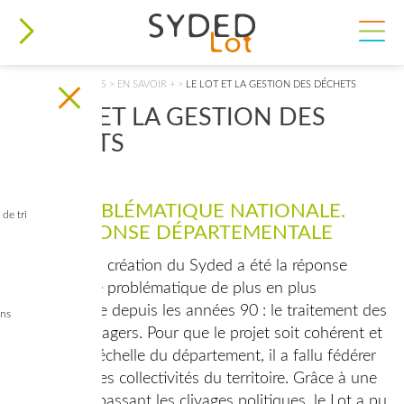
VOUS ÊTES ICI
ACCUEIL
>
DÉCHETS
>
EN SAVOIR +
>
LE LOT ET LA GESTION DES DÉCHETS
LE LOT ET LA GESTION DES
DÉCHETS
UNE PROBLÉMATIQUE NATIONALE.
de tri
UNE RÉPONSE DÉPARTEMENTALE
Au départ, la création du Syded a été la réponse
lotoise à une problématique de plus en plus
préoccupante depuis les années 90 : le traitement des
ins
déchets ménagers. Pour que le projet soit cohérent et
judicieux à l’échelle du département, il a fallu fédérer
l’ensemble des collectivités du territoire. Grâce à une
cohésion dépassant les clivages politiques, le Lot a pu