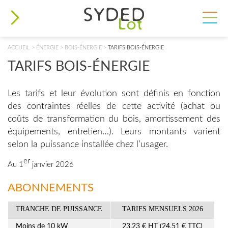
VOUS ÊTES ICI
ACCUEIL
>
ÉNERGIE
>
BOIS-ÉNERGIE
>
TARIFS BOIS-ÉNERGIE
TARIFS BOIS-ÉNERGIE
Les tarifs et leur évolution sont définis en fonction
des contraintes réelles de cette activité (achat ou
coûts de transformation du bois, amortissement des
équipements, entretien…). Leurs montants varient
selon la puissance installée chez l’usager.
er
Au 1
janvier 2026
ABONNEMENTS
TRANCHE DE PUISSANCE
TARIFS MENSUELS 2026
Moins de 10 kW
23,23 € HT (24,51 € TTC)