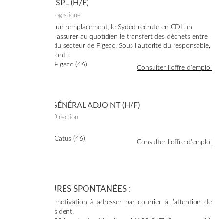
CHAUFFEUR SPL (H/F)
16/07/2026
– Logistique
Dans le cadre d’un remplacement, le Syded recrute en CDI un
chauffeur afin d’assurer au quotidien le transfert des déchets entre
les déchèteries du secteur de Figeac. Sous l’autorité du responsable,
vos missions seront :
Lieu de travail : Figeac (46)
Consulter l’offre d’emploi
DIRECTEUR GÉNÉRAL ADJOINT (H/F)
13/07/2026
– Direction
Lieu de travail : Catus (46)
Consulter l’offre d’emploi
CANDIDATURES SPONTANÉES :
CV + lettre de motivation à adresser par courrier à l’attention de
Monsieur le Président,