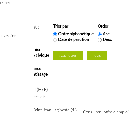
>à l'eau
Trier par
Order
Type de contrat :
Emploi
Ordre alphabétique
Asc
 magazine
CDI
Date de parution
Desc
CDD
Saisonnier
Service civique
Formation
Alternance
Apprentissage
Stage
AGENT DE TRI (H/F)
14/04/2026
– Déchets
Lieu de travail : Saint Jean Lagineste (46)
Consulter l’offre d’emploi