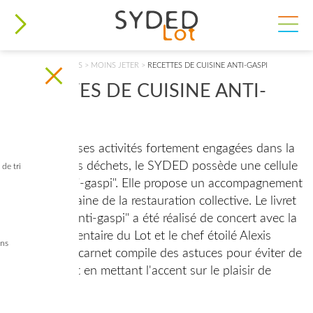
VOUS ÊTES ICI
ACCUEIL
>
DÉCHETS
>
MOINS JETER
>
RECETTES DE CUISINE ANTI-GASPI
RECETTES DE CUISINE ANTI-
GASPI
Au cœur de ses activités fortement engagées dans la
réduction des déchets, le SYDED possède une cellule
de tri
de lutte "anti-gaspi". Elle propose un accompagnement
dans le domaine de la restauration collective. Le livret
de cuisine "anti-gaspi" a été réalisé de concert avec la
Banque alimentaire du Lot et le chef étoilé Alexis
ins
Pélissou. Ce carnet compile des astuces pour éviter de
gaspiller tout en mettant l'accent sur le plaisir de
cuisiner.