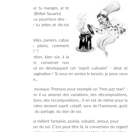
« Dis-moi ce que tu manges, je te
dirai qui tu es. » (Brillat-Savarin)
En corollaire, nous pourrions dire :
« Dis-toi ce que tu jettes et dis-toi
qui tu es ! »
Alors de nos caddies, paniers, cabas
plus ou moins pleins, comment
profiter "du tout" ?
En prêtant attention, bien sûr, à la
façon de gérer, conserver nos
achats et surtout en développant cet "esprit culinaire" - désir et
plaisir pur de l’imagination ! Si vous en sentez le besoin, je peux vous
mettre sur la voie...
C'est comme en musique. Prenons pour exemple un "free jazz man" :
de la composition il va amener des variations, des décompositions,
des déstructurations, des recompositions... Il en est de même pour la
cuisine qui routinière devient esprit créatif, sens de l’harmonie, goût
de la fête, plaisir du partage, du don de soi.
Art de vivre où se mêlent fantaisie, poésie, volupté, amour, pour
devenir expression du soi. C’est peut-être là, la conversion du regard