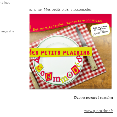
>à l'eau
Télécharger Mes petits plaisirs accomodés :
 magazine
D'autres recettes à consulter
www.quecuisiner.fr