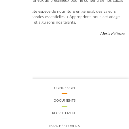
qui passe du laborieux au prestigieux pour le contenu de nos cabas
:
« J'attribue à toute espèce de nourriture en général, des valeurs
esthétiques et morales essentielles. » Approprions-nous cet adage
de Salvador Dalí et aiguisons nos talents.
Alexis Pélissou
CONNEXION
DOCUMENTS
RECRUTEMENT
MARCHÉS PUBLICS