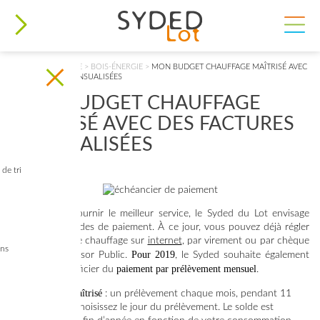
VOUS ÊTES ICI
ACCUEIL
>
ÉNERGIE
>
BOIS-ÉNERGIE
>
MON BUDGET CHAUFFAGE MAÎTRISÉ AVEC
DES FACTURES MENSUALISÉES
MON BUDGET CHAUFFAGE
MAÎTRISÉ AVEC DES FACTURES
MENSUALISÉES
de tri
Afin de vous fournir le meilleur service, le Syded du Lot envisage
d'élargir ses modes de paiement. À ce jour, vous pouvez déjà régler
votre facture de chauffage sur
internet
, par virement ou par chèque
ins
Pour 2019
à l’ordre du Trésor Public.
, le Syded souhaite également
paiement par prélèvement mensuel
vous faire bénéficier du
.
Un budget maîtrisé
: un prélèvement chaque mois, pendant 11
mois. Vous choisissez le jour du prélèvement. Le solde est