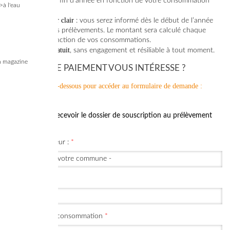
régularisé en fin d’année en fonction de votre consommation
>à l'eau
annuelle.
Un échéancier clair
: vous serez informé dès le début de l’année
de vos futurs prélèvements. Le montant sera calculé chaque
année en fonction de vos consommations.
Un service gratuit
, sans engagement et résiliable à tout moment.
 magazine
CE MODE DE PAIEMENT VOUS INTÉRESSE ?
Cochez la case ci-dessous pour accéder au formulaire de demande
:
Mensualisation
*
Je souhaite recevoir le dossier de souscription au prélèvement
mensualisé.
Réseau de chaleur :
*
Précisez :
*
N° de point de consommation
*