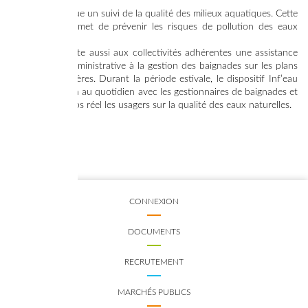
Le Syded effectue un suivi de la qualité des milieux aquatiques. Cette
surveillance permet de prévenir les risques de pollution des eaux
naturelles.
Le Syded apporte aussi aux collectivités adhérentes une assistance
technique et administrative à la gestion des baignades sur les plans
d’eau et les rivières. Durant la période estivale, le dispositif Inf’eau
Loisirs fait le lien au quotidien avec les gestionnaires de baignades et
informe en temps réel les usagers sur la qualité des eaux naturelles.
CONNEXION
DOCUMENTS
RECRUTEMENT
MARCHÉS PUBLICS