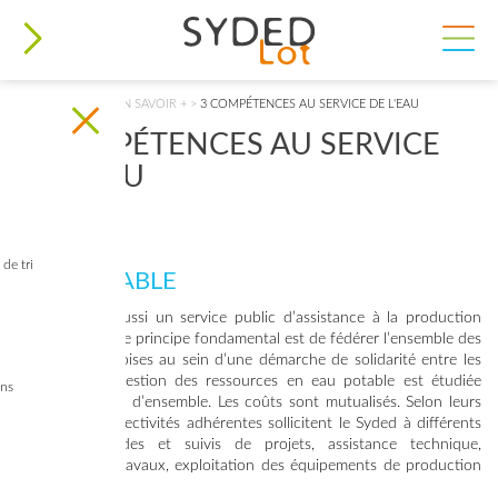
VOUS ÊTES ICI
ACCUEIL
>
EAU
>
EN SAVOIR +
>
3 COMPÉTENCES AU SERVICE DE L'EAU
3 COMPÉTENCES AU SERVICE
DE L'EAU
de tri
EAU POTABLE
Le Syded est aussi un service public d’assistance à la production
d’eau potable. Le principe fondamental est de fédérer l’ensemble des
collectivités lotoises au sein d’une démarche de solidarité entre les
territoires. La gestion des ressources en eau potable est étudiée
ins
dans une vision d’ensemble. Les coûts sont mutualisés. Selon leurs
besoins, les collectivités adhérentes sollicitent le Syded à différents
niveaux : études et suivis de projets, assistance technique,
réalisation de travaux, exploitation des équipements de production
d’eau potable.