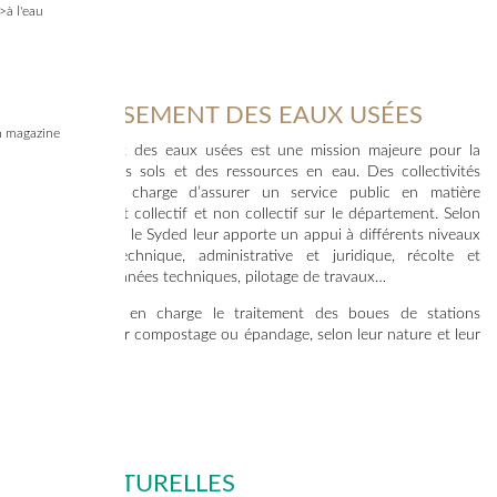
>à l'eau
ASSAINISSEMENT DES EAUX USÉES
 magazine
L’assainissement des eaux usées est une mission majeure pour la
préservation des sols et des ressources en eau. Des collectivités
locales ont la charge d’assurer un service public en matière
d’assainissement collectif et non collectif sur le département. Selon
leurs demandes, le Syded leur apporte un appui à différents niveaux
: assistance technique, administrative et juridique, récolte et
diffusion de données techniques, pilotage de travaux…
Il prend aussi en charge le traitement des boues de stations
d’épuration : par compostage ou épandage, selon leur nature et leur
quantité.
EAUX NATURELLES