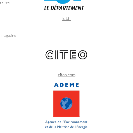
>à l'eau
lot.fr
 magazine
citeo.com