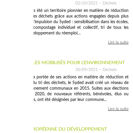
02/10/2021
– Déchets
Le Lot a toujours été un territoire pionnier en matière de réduction
et de gestion des déchets grâce aux actions engagées depuis plus
de 20 ans sous l’impulsion du Syded : sensibilisation dans les écoles,
promotion du compostage individuel et collectif, tri de tous les
emballages, développement du réemploi…
Lire la suite
350 BÉNÉVOLES MOBILISÉS POUR L’ENVIRONNEMENT
30/09/2021
– Déchets
Pour amplifier la portée de ses actions en matière de réduction et
d’amélioration du tri des déchets, le Syded avait créé un réseau de
référent environnement communaux en 2015.
Suites aux élections
municipales de 2020, de nouveaux référents,
bénévoles, élus ou
citoyens engagés, ont été désignées par leur commune...
Lire la suite
SEMAINE EUROPÉENNE DU DÉVELOPPEMENT