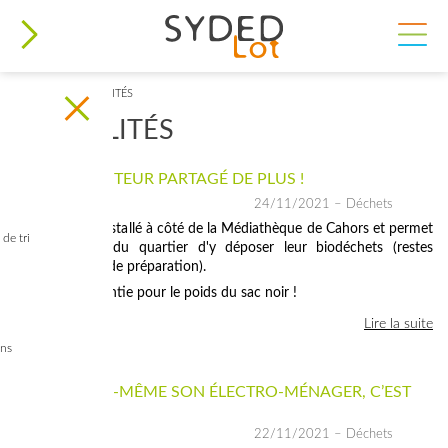
ACCUEIL
>
ACTUALITÉS
VOUS ÊTES ICI
ACTUALITÉS
UN COMPOSTEUR PARTAGÉ DE PLUS !
24/11/2021
– Déchets
Il vient d'être installé à côté de la Médiathèque de Cahors et permet
de tri
aux habitants du quartier d'y déposer leur biodéchets (restes
alimentaires et de préparation).
Réduction garantie pour le poids du sac noir !
Lire la suite
ins
RÉPARER SOI-MÊME SON ÉLECTRO-MÉNAGER, C’EST
POSSIBLE !
22/11/2021
– Déchets