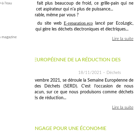
Ce frigo qui ne fait plus beaucoup de froid, ce grille-pain qui ne
>à l'eau
s'allume plus ou cet aspirateur qui n'a plus de puissance...
Et si c'était réparable, même par vous ?
E-reparation.eco
C'est l'ambition du site web
lancé par EcoLogic,
l'éco-organisme qui gère les déchets électroniques et électriques...
 magazine
Lire la suite
LA SEMAINE EUROPÉENNE DE LA RÉDUCTION DES
DÉCHETS
18/11/2021
– Déchets
Du 20 au 28 novembre 2021, se déroule la Semaine Européenne de
la Réduction des Déchets (SERD). C’est l’occasion de nous
questionner, chacun, sur ce que nous produisons comme déchets
et nos possibilités de réduction...
Lire la suite
LE SYDED S’ENGAGE POUR UNE ÉCONOMIE
CIRCULAIRE