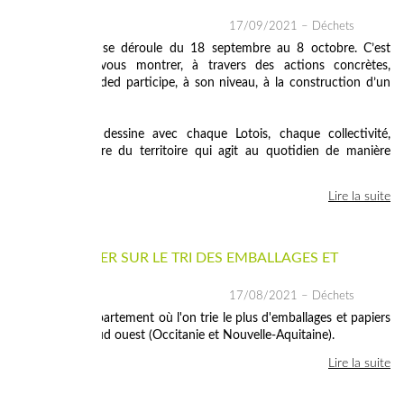
DURABLE
17/09/2021
– Déchets
a SEDD 2021 se déroule du 18 septembre au 8 octobre. C’est
l’occasion de vous montrer, à travers des actions concrètes,
comment le Syded participe, à son niveau, à la construction d’un
avenir durable.
Cet avenir se dessine avec chaque Lotois, chaque collectivité,
chaque structure du territoire qui agit au quotidien de manière
responsable...
Lire la suite
LE LOT, LEADER SUR LE TRI DES EMBALLAGES ET
PAPIERS
17/08/2021
– Déchets
Le Lot est le département où l'on trie le plus d'emballages et papiers
dans le grand sud ouest (Occitanie et Nouvelle-Aquitaine).
Lire la suite