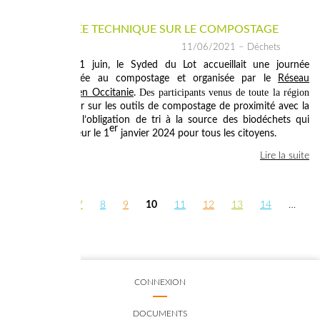
UNE JOURNÉE TECHNIQUE SUR LE COMPOSTAGE
11/06/2021
– Déchets
Ce vendredi 11 juin, le Syded du Lot accueillait une journée
technique dédiée au compostage et organisée par le
Réseau
Des participants venus de toute la région
Compost Citoyen Occitanie
.
ont pu échanger sur les outils de compostage de proximité avec la
perspective de l’obligation de tri à la source des biodéchets qui
er
entrera en vigueur le 1
janvier 2024 pour tous les citoyens.
Lire la suite
<
…
6
7
8
9
10
11
12
13
14
…
PAGES
>
CONNEXION
DOCUMENTS