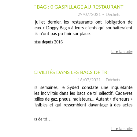
LE GOURMET BAG : 0 GASPILLAGE AU RESTAURANT
29/07/2021
– Déchets
er
Depuis le 1
juillet dernier, les restaurants ont l’obligation de
proposer le fameux « Doggy Bag » à leurs clients qui souhaiteraient
emporter ce qu’ils n’ont pas pu finir sur place.
Une initiative lotoise depuis 2016
Lire la suite
STOP AUX INCIVILITÉS DANS LES BACS DE TRI
16/07/2021
– Déchets
Depuis plusieurs semaines, le Syded constate une inquiétante
augmentation des incivilités dans les bacs de tri sélectif. Cadavres
d’animaux, bouteilles de gaz, pneus, radiateurs… Autant « d’erreurs »
qui sont inadmissibles et qui ressemblent davantage à des actes
délibérés.
Protéger les agents de tri…
Lire la suite