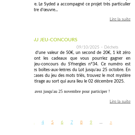
traverse la rivière. Le Syded a accompagné ce projet très particulier
en tant que maître d’œuvre...
Lire la suite
PARTICIPEZ AU JEU-CONCOURS
09/10/2025
– Déchets
Un bon d’achat d’une valeur de 50€, un second de 20€, 1 kit zéro
déchet : ce sont les cadeaux que vous pourriez gagner en
participant au jeu-concours du SYnergies n°34. Ce numéro est
distribué dans les boîtes-aux-lettres du Lot jusqu’au 25 octobre. En
complétant les cases du jeu des mots triés, trouvez le mot mystère
et participez au tirage au sort qui aura lieu le 02 décembre 2025.
Vous avez jusqu'au 25 novembre pour participer !
Lire la suite
<
1
2
3
4
5
6
7
8
9
…
>
PAGES