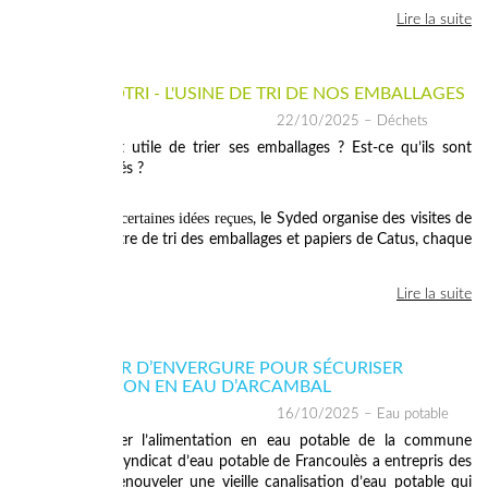
Lire la suite
VISITEZ VALOTRI - L'USINE DE TRI DE NOS EMBALLAGES
22/10/2025
– Déchets
Est-ce vraiment utile de trier ses emballages ? Est-ce qu’ils sont
vraiment recyclés ?
Pour répondre à certaines idées reçues
, le Syded organise des visites de
Valotri, son centre de tri des emballages et papiers de Catus, chaque
mois.
Lire la suite
UN CHANTIER D’ENVERGURE POUR SÉCURISER
L’ALIMENTATION EN EAU D’ARCAMBAL
16/10/2025
– Eau potable
Afin de fiabiliser l’alimentation en eau potable de la commune
d’Arcambal, le Syndicat d’eau potable de Francoulès a entrepris des
travaux pour renouveler une vieille canalisation d’eau potable qui