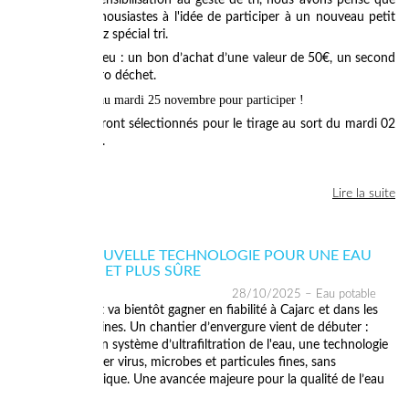
campagne de sensibilisation au geste de tri, nous avons pensé que
vous seriez enthousiastes à l'idée de participer à un nouveau petit
défi avec un quiz spécial tri.
Les lots mis en jeu : un bon d’achat d’une valeur de 50€, un second
de 20€, 1 kit zéro déchet.
Vous avez jusqu'au mardi 25 novembre pour participer !
Les gagnants seront sélectionnés pour le tirage au sort du mardi 02
décembre 2025.
Lire la suite
CAJARC : NOUVELLE TECHNOLOGIE POUR UNE EAU
PLUS CLAIRE ET PLUS SÛRE
28/10/2025
– Eau potable
L’eau du robinet va bientôt gagner en fiabilité à Cajarc et dans les
communes voisines. Un chantier d’envergure vient de débuter :
l’installation d’un système d’ultrafiltration de l'eau, une technologie
capable d’éliminer virus, microbes et particules fines, sans
traitement chimique. Une avancée majeure pour la qualité de l’eau
potable...