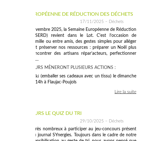
SEMAINE EUROPÉENNE DE RÉDUCTION DES DÉCHETS
17/11/2025
– Déchets
Du 22 au 30 novembre 2025, la Semaine Européenne de Réduction
des Déchets (SERD) revient dans le Lot. C'est l’occasion de
découvrir, en famille ou entre amis, des gestes simples pour alléger
nos poubelles et préserver nos ressources : préparer un Noël plus
responsable, rencontrer des artisans répar’acteurs, perfectionner
ses gestes de tri…
NOS ANIMATEURS MÈNERONT PLUSIEURS ACTIONS :
> Atelier Furoshiki
(emballer ses cadeaux avec un tissu) le dimanche
23 novembre à 14h à Flaujac-Poujols
Lire la suite
JEU-CONCOURS LE QUIZ DU TRI
29/10/2025
– Déchets
Vous avez été très nombreux à participer au jeu-concours présent
dans le n°34 du journal SYnergies. Toujours dans le cadre de notre