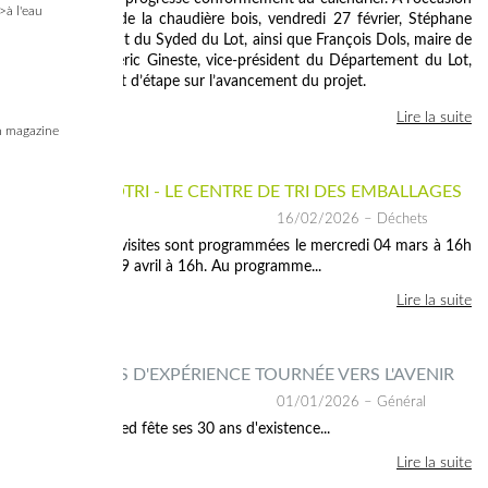
>à l'eau
de la livraison de la chaudière bois, vendredi 27 février, Stéphane
Magot, président du Syded du Lot, ainsi que François Dols, maire de
Salviac et Frédéric Gineste, vice-président du Département du Lot,
ont fait un point d’étape sur l’avancement du projet.
Lire la suite
 magazine
VISITEZ VALOTRI - LE CENTRE DE TRI DES EMBALLAGES
16/02/2026
– Déchets
Les prochaines visites sont programmées le mercredi 04 mars à 16h
et le mercredi 29 avril à 16h. Au programme...
Lire la suite
2026 - 30 ANS D'EXPÉRIENCE TOURNÉE VERS L'AVENIR
01/01/2026
– Général
En 2026, le Syded fête ses 30 ans d'existence...
Lire la suite