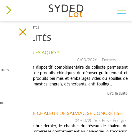
ACCUEIL
>
ACTUALITÉS
VOUS ÊTES ICI
ACTUALITÉS
REKUPO : QU'ES AQUÒ ?
10/03/2026
– Déchets
REKUPO est un dispositif complémentaire de collecte permettent
de tri
aux utilisateurs de produits chimiques de déposer gratuitement et
rapidement les produits périmés et emballages vides ou souillés de
peinture, colles, mastics, engrais, désherbants, anti-fouling...
Lire la suite
ins
LE RÉSEAU DE CHALEUR DE SALVIAC SE CONCRÉTISE
04/03/2026
– Bois - Énergie
Lancé en novembre dernier, le chantier du réseau de chaleur du
Syded à Salviac progresse conformément au calendrier. À l’occasion