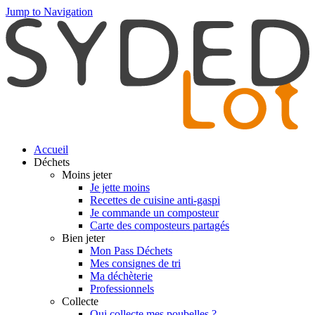
Jump to Navigation
Accueil
Déchets
Moins jeter
Je jette moins
Recettes de cuisine anti-gaspi
Je commande un composteur
Carte des composteurs partagés
Bien jeter
Mon Pass Déchets
Mes consignes de tri
Ma déchèterie
Professionnels
Collecte
Qui collecte mes poubelles ?