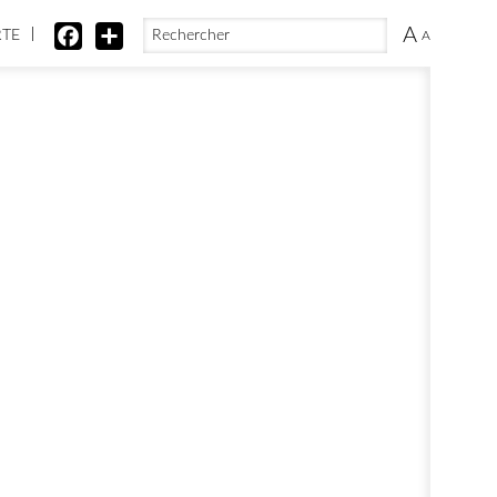
FORMULAIRE DE RECHERCHE
RECHERCHER
A
FACEBOOK
SHARE
RTE
A