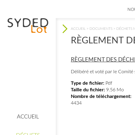
NO
ACCUEIL
>
DOCUMENTS
>
DÉCHETS 
VOUS ÊTES ICI
RÈGLEMENT DE
RÈGLEMENT DES DÉCH
Délibéré et voté par le Comit
Type de fichier:
Pdf
 CLIC !
Taille du fichier:
9.56 Mo
Nombre de téléchargement:
4434
ACCUEIL
e
Mes consignes de
tri