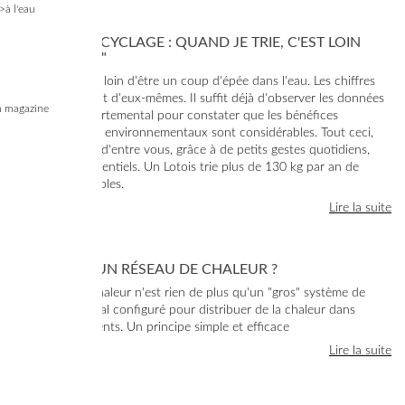
>à l'eau
BILAN DU RECYCLAGE : QUAND JE TRIE, C'EST LOIN
D'ÊTRE "RIEN"
Le recyclage est loin d'être un coup d'épée dans l'eau. Les chiffres
sont là et parlent d'eux-mêmes. Il suffit déjà d'observer les données
 magazine
sur le plan départemental pour constater que les bénéfices
économiques et environnementaux sont considérables. Tout ceci,
grâce à chacun d'entre vous, grâce à de petits gestes quotidiens,
simples mais essentiels. Un Lotois trie plus de 130 kg par an de
déchets recyclables.
Lire la suite
C'EST QUOI UN RÉSEAU DE CHALEUR ?
Un réseau de chaleur n'est rien de plus qu'un "gros" système de
chauffage central configuré pour distribuer de la chaleur dans
plusieurs bâtiments. Un principe simple et efficace
Lire la suite