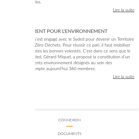
environnementales.
Lire la suite
VOTRE RÉFÉRENT POUR L'ENVIRONNEMENT
En 2014, le Lot s’est engagé avec le Syded pour devenir un Territoire
Zéro Gaspillage Zéro Déchets. Pour réussir ce pari, il faut mobiliser
sur le terrain toutes les bonnes volontés. C'est dans ce sens que le
Président du Syded, Gérard Miquel, a proposé la constitution d’un
réseau de Référents environnement désignés au sein des
communes. Il compte aujourd’hui 360 membres.
Lire la suite
CONNEXION
DOCUMENTS