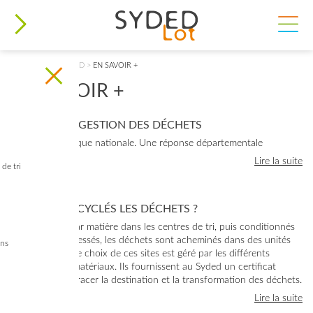
VOUS ÊTES ICI
ACCUEIL
>
LE SYDED
>
EN SAVOIR +
EN SAVOIR +
LE LOT ET LA GESTION DES DÉCHETS
Une problématique nationale. Une réponse départementale
Lire la suite
de tri
OÙ SONT RECYCLÉS LES DÉCHETS ?
Une fois triés par matière dans les centres de tri, puis conditionnés
en balles compressés, les déchets sont acheminés dans des unités
ins
de recyclages. Le choix de ces sites est géré par les différents
repreneurs de matériaux. Ils fournissent au Syded un certificat
permettant de tracer la destination et la transformation des déchets.
Lire la suite