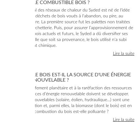
D’OÙ VIENT LE COMBUSTIBLE BOIS ?
Le concept initial des réseaux de chaleur du Syded est né de l'idée
de valoriser des déchets de bois voués à l'abandon, ou pire, au
brûlage à l'air libre. La première source fut les palettes non traitées
apportées en déchetterie. Puis, pour assurer l’approvisionnement de
ses réseaux au bois actuels et futurs, le Syded a dû diversifier ses
ressources. Quelle que soit sa provenance, le bois utilisé n'a subi
aucun traitement chimique.
Lire la suite
POURQUOI LE BOIS EST-IL LA SOURCE D'UNE ÉNERGIE
VERTE ET RENOUVELABLE ?
Face au réchauffement planétaire et à la raréfaction des ressources
fossiles, les sources d’énergie renouvelable doivent se développer.
Les énergies renouvelables (solaire, éolien, hydraulique…) sont une
partie de la solution et, parmi elles, la biomasse (dont le bois) est en
tête de liste. La combustion du bois est-elle polluante ?
Lire la suite