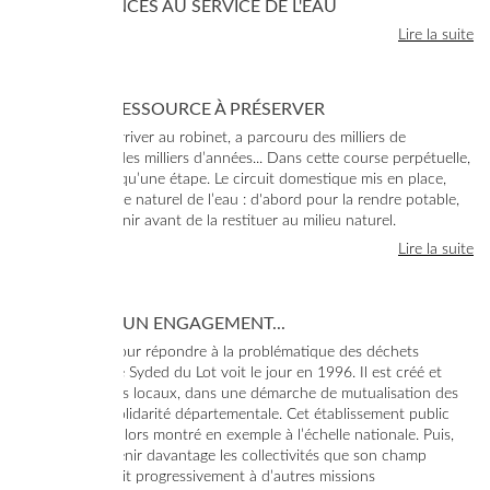
3 COMPÉTENCES AU SERVICE DE L'EAU
Lire la suite
L’EAU, UNE RESSOURCE À PRÉSERVER
L’eau, avant d’arriver au robinet, a parcouru des milliers de
kilomètres, sur des milliers d’années... Dans cette course perpétuelle,
la maison n’est qu’une étape. Le circuit domestique mis en place,
s'intègre au cycle naturel de l’eau : d'abord pour la rendre potable,
puis pour l’assainir avant de la restituer au milieu naturel.
Lire la suite
L’HISTOIRE D’UN ENGAGEMENT...
C’est d’abord pour répondre à la problématique des déchets
ménagers que le Syded du Lot voit le jour en 1996. Il est créé et
géré par des élus locaux, dans une démarche de mutualisation des
moyens et de solidarité départementale. Cet établissement public
précurseur est alors montré en exemple à l’échelle nationale. Puis,
c’est pour soutenir davantage les collectivités que son champ
d’actions s’élargit progressivement à d’autres missions