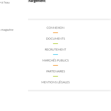
Nombre de téléchargement:
>à l'eau
8559
CONNEXION
 magazine
DOCUMENTS
RECRUTEMENT
MARCHÉS PUBLICS
PARTENAIRES
MENTIONS LÉGALES