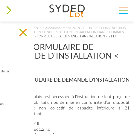
VOUS ÊTES ICI
ACCUEIL
>
DOCUMENTS
>
ASSAINISSEMENT NON COLLECTIF
>
CONSTRUCTION,
RÉNOVATION... MISE EN CONFORMITÉ D'UNE INSTALLATION D’ANC : COMMENT
PROCÉDER ?
>
ANC - FORMULAIRE DE DEMANDE D'INSTALLATION < 21 EH
ANC - FORMULAIRE DE
DEMANDE D'INSTALLATION <
21 EH
de tri
ANC - FORMULAIRE DE DEMANDE D'INSTALLATION
< 21 EH
Le présent formulaire est nécessaire à l’instruction de tout projet de
création, de réhabilitation ou de mise en conformité d’un dispositif
ins
d’assainissement non collectif de capacité inférieure à 21
équivalents habitants.
Type de fichier:
Pdf
Taille du fichier:
661.2 Ko