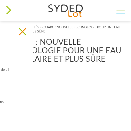
VOUS ÊTES ICI
ACCUEIL
>
ACTUALITÉS
>
CAJARC : NOUVELLE TECHNOLOGIE POUR UNE EAU
PLUS CLAIRE ET PLUS SÛRE
CAJARC : NOUVELLE
TECHNOLOGIE POUR UNE EAU
PLUS CLAIRE ET PLUS SÛRE
de tri
ins