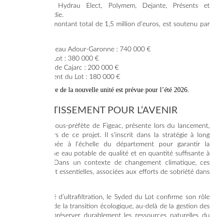
Saur, Capraro, Hydrau Elect, Polymem, Dejante, Présents et
l’architecte Abadie.
Le projet, d’un montant total de 1,5 million d’euros, est soutenu par
:
l’Agence de l’eau Adour-Garonne : 740 000 €
le Syded du Lot : 380 000 €
la commune de Cajarc : 200 000 €
le Département du Lot : 180 000 €
La mise en service de la nouvelle unité est prévue pour l’été 2026.
UN INVESTISSEMENT POUR L’AVENIR
Eve Hermann, sous-préfète de Figeac, présente lors du lancement,
salue les acteurs de ce projet. Il s'inscrit dans la stratégie à long
terme développée à l'échelle du département pour garantir la
production d'une eau potable de qualité et en quantité suffisante à
horizon 2040. Dans un contexte de changement climatique, ces
installations sont essentielles, associées aux efforts de sobriété dans
nos usages.
Avec cette unité d’ultrafiltration, le Syded du Lot confirme son rôle
d’acteur global de la transition écologique, au-delà de la gestion des
déchets, pour préserver durablement les ressources naturelles du