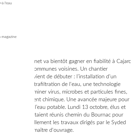
>à l'eau
 magazine
28/10/2025
L’eau du robinet va bientôt gagner en fiabilité à Cajarc
et dans les communes voisines. Un chantier
d’envergure vient de débuter : l’installation d’un
système d’ultrafiltration de l'eau, une technologie
capable d’éliminer virus, microbes et particules fines,
sans traitement chimique. Une avancée majeure pour
la qualité de l’eau potable. Lundi 13 octobre, élus et
entreprises étaient réunis chemin du Bournac pour
lancer officiellement les travaux dirigés par le Syded
en tant que maître d'ouvrage.