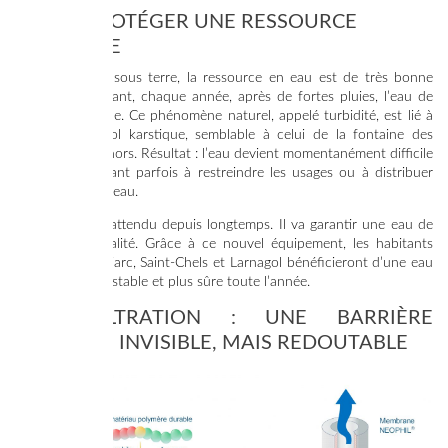
MIEUX PROTÉGER UNE RESSOURCE
PRÉCIEUSE
Puisée à 65 m sous terre, la ressource en eau est de très bonne
qualité. Cependant, chaque année, après de fortes pluies, l’eau de
Cajarc se trouble. Ce phénomène naturel, appelé turbidité, est lié à
la nature du sol karstique, semblable à celui de la fontaine des
Chartreux à Cahors. Résultat : l’eau devient momentanément difficile
à traiter, obligeant parfois à restreindre les usages ou à distribuer
des bouteilles d’eau.
Ce projet était attendu depuis longtemps. Il va garantir une eau de
très grande qualité. Grâce à ce nouvel équipement, les habitants
concernés à Cajarc, Saint-Chels et Larnagol bénéficieront d’une eau
plus claire, plus stable et plus sûre toute l’année.
L’ULTRAFILTRATION : UNE BARRIÈRE
PHYSIQUE INVISIBLE, MAIS REDOUTABLE