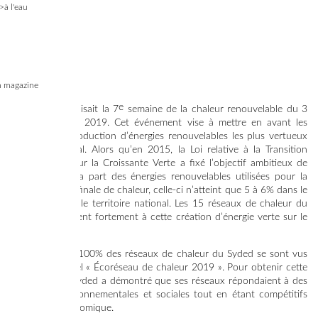
>à l'eau
 magazine
12/12/2019
e
AMORCE organisait la 7
semaine de la chaleur renouvelable du 3
au 5 décembre 2019. Cet événement vise à mettre en avant les
systèmes de production d’énergies renouvelables les plus vertueux
au plan national. Alors qu’en 2015, la Loi relative à la Transition
Énergétique pour la Croissante Verte a fixé l’objectif ambitieux de
porter à 38% la part des énergies renouvelables utilisées pour la
consommation finale de chaleur, celle-ci n’atteint que 5 à 6% dans le
Lot comme sur le territoire national. Les 15 réseaux de chaleur du
Syded contribuent fortement à cette création d’énergie verte sur le
Département.
C’est ainsi que 100% des réseaux de chaleur du Syded se sont vus
décerner le label « Écoréseau de chaleur 2019 ». Pour obtenir cette
distinction, le Syded a démontré que ses réseaux répondaient à des
exigences environnementales et sociales tout en étant compétitifs
sur le plan économique.